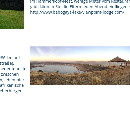
im Hammerkopf-Nest, wenige Meter vom Restaurant 
gibt, können Sie die Eltern jeden Abend einfliegen 
http://www.babogaya-lake-viewpoint-lodge.com/
286 km auf
traße).
r bedeutendste
l zwischen
, leben hier
afrikanische
beherbergen