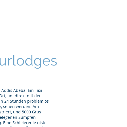
turtouren
en
Reiseberichte
More
urlodges
 Addis Abeba. Ein Taxi
rt, um direkt mit der
en 24 Stunden problemlos
e, sehen werden. Am
triert, und 5000 Grus
egelegenen Sümpfen
Eine Schleiereule nistet