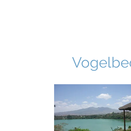
Vogelbeo
Home
About
Genera
Vogelbe