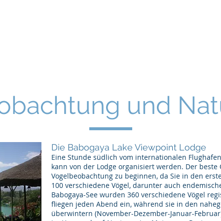
bachtung, Vogelfotografie und Na
mit Flamingos Tours Ethiopia
l
Über uns
Vogeltouren
Vogelfotografie
Naturtour
obachtung und Nat
Die Babogaya Lake Viewpoint Lodge
Eine Stunde südlich vom internationalen Flughafen
kann von der Lodge organisiert werden. Der beste O
Vogelbeobachtung zu beginnen, da Sie in den erst
100 verschiedene Vögel, darunter auch endemisch
Babogaya-See wurden 360 verschiedene Vögel regis
fliegen jeden Abend ein, während sie in den nah
überwintern (November-Dezember-Januar-Februar). 