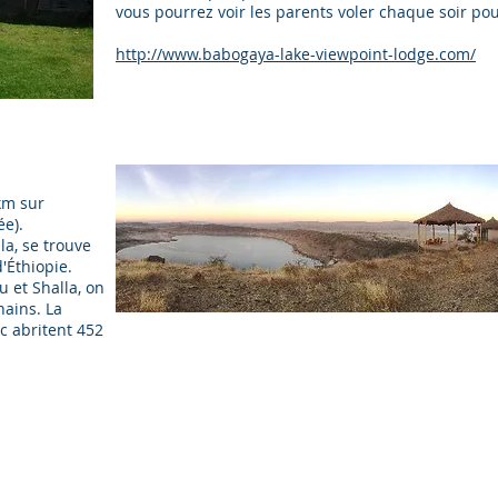
vous pourrez voir les parents voler chaque soir pou
http://www.babogaya-lake-viewpoint-lodge.com/
km sur
ée).
la, se trouve
'Éthiopie.
u et Shalla, on
nains. La
rc abritent 452