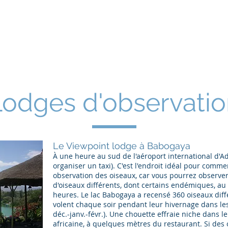
gie, Photographie d'oiseaux et circ
avec Flamingos Tours Ethiopia
ral
Nous...
Circuits ornithologiques
Photographie d'oisea
Lodges d'observatio
Le Viewpoint lodge à Babogaya
À une heure au sud de l'aéroport international d'A
organiser un taxi). C'est l'endroit idéal pour comm
observation des oiseaux, car vous pourrez observe
d'oiseaux différents, dont certains endémiques, au
heures. Le lac Babogaya a recensé 360 oiseaux diffé
volent chaque soir pendant leur hivernage dans les
déc.-janv.-févr.). Une chouette effraie niche dans l
africaine, à quelques mètres du restaurant. Si des o