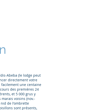
uit nature
ux
Circuit nature
More
n
ddis-Abeba (le lodge peut
encer directement votre
r facilement une centaine
 cours des premières 24
rents, et 5 000 grus y
 marais voisins (nov.-
e nid de l'ombrette
isillons sont présents,