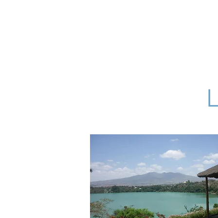
Ornitholo
Accueil
About
Gene